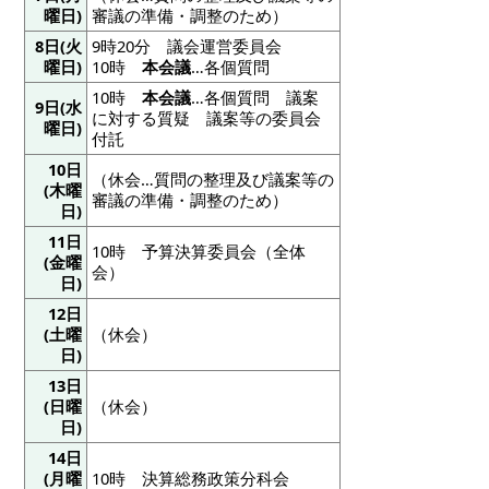
曜日)
審議の準備・調整のため）
8日(火
9時20分 議会運営委員会
曜日)
10時
本会議
…各個質問
10時
本会議
…各個質問 議案
9日(水
に対する質疑 議案等の委員会
曜日)
付託
10日
（休会…質問の整理及び議案等の
(木曜
審議の準備・調整のため）
日)
11日
10時 予算決算委員会（全体
(金曜
会）
日)
12日
(土曜
（休会）
日)
13日
(日曜
（休会）
日)
14日
(月曜
10時 決算総務政策分科会