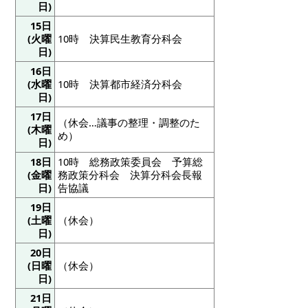
日)
15日
(火曜
10時 決算民生教育分科会
日)
16日
(水曜
10時 決算都市経済分科会
日)
17日
（休会…議事の整理・調整のた
(木曜
め）
日)
18日
10時 総務政策委員会 予算総
(金曜
務政策分科会 決算分科会長報
日)
告協議
19日
(土曜
（休会）
日)
20日
(日曜
（休会）
日)
21日