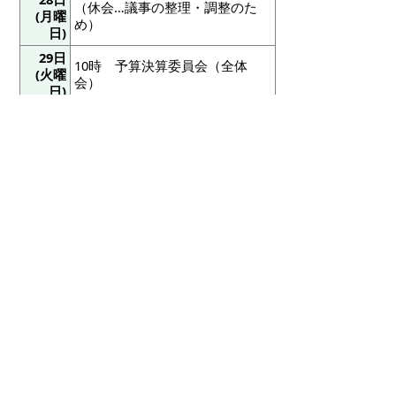
（休会…議事の整理・調整のた
(月曜
め）
日)
29日
10時 予算決算委員会（全体
(火曜
会）
日)
30日
（休会…議事の整理・調整のた
(水曜
め）
日)
10月1
9時20分 議会運営委員会
日(木
10時
本会議
…付議案の処理
曜日)
閉会
議会への請願・陳情はどなたでも行なうこ
とができます。請願・陳情の受付期限は、
8
月28日（金曜日）
の
正午
です。
…
請願・陳情の手続き
…
傍聴について
掲載日：2026年8月4日