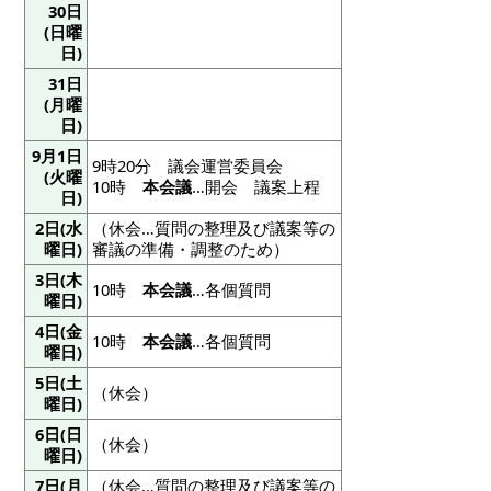
30日
(日曜
日)
31日
(月曜
日)
9月1日
9時20分 議会運営委員会
(火曜
10時
本会議
…開会 議案上程
日)
2日(水
（休会…質問の整理及び議案等の
曜日)
審議の準備・調整のため）
3日(木
10時
本会議
…各個質問
曜日)
4日(金
10時
本会議
…各個質問
曜日)
5日(土
（休会）
曜日)
6日(日
（休会）
曜日)
7日(月
（休会…質問の整理及び議案等の