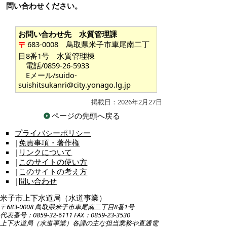
問い合わせください。
お問い合わせ先 水質管理課
683-0008 鳥取県米子市車尾南二丁
目8番1号 水質管理棟
電話/0859-26-5933
Eメール/suido-
suishitsukanri@city.yonago.lg.jp
掲載日：2026年2月27日
ページの先頭へ戻る
プライバシーポリシー
|
免責事項・著作権
|
リンクについて
|
このサイトの使い方
|
このサイトの考え方
|
問い合わせ
米子市上下水道局（水道事業）
〒683-0008 鳥取県米子市車尾南二丁目8番1号
代表番号：0859-32-6111 FAX：0859-23-3530
上下水道局（水道事業）各課の主な担当業務や直通電