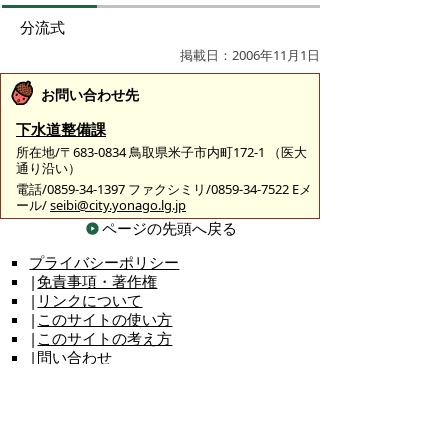
分流式
掲載日：2006年11月1日
お問い合わせ先
下水道整備課
所在地/〒683-0834 鳥取県米子市内町172-1 （医大
通り沿い）
電話/0859-34-1397 ファクシミリ/0859-34-7522 Eメ
ール/
seibi@city.yonago.lg.jp
ページの先頭へ戻る
プライバシーポリシー
|
免責事項・著作権
|
リンクについて
|
このサイトの使い方
|
このサイトの考え方
|
問い合わせ
米子市上下水道局（水道事業）
〒683-0008 鳥取県米子市車尾南二丁目8番1号
代表番号：0859-32-6111 FAX：0859-23-3530
上下水道局（水道事業）各課の主な担当業務や直通電