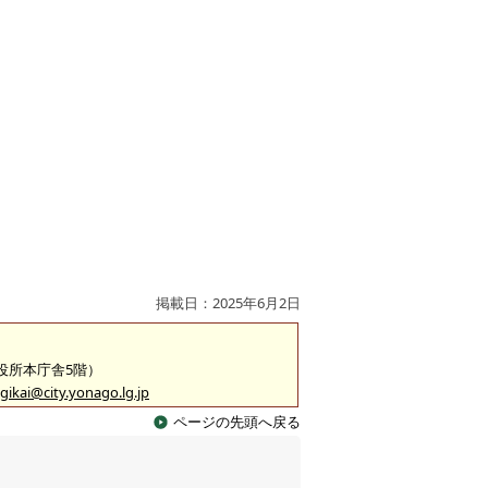
掲載日：2025年6月2日
市役所本庁舎5階）
gikai@city.yonago.lg.jp
ページの先頭へ戻る