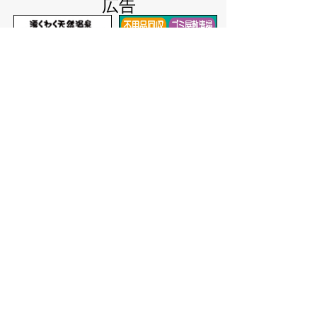
広告
バナー広告を募集しています
サイトマップ
プライバシーポリシー
このサイトの考えかた
リンク・著作権
このサイトの使いかた
問い合わせ
米子市役所
〒683-8686 鳥取県米子市加