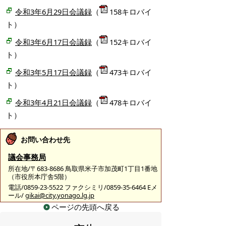
令和3年6月29日会議録
（
158キロバイ
ト）
令和3年6月17日会議録
（
152キロバイ
ト）
令和3年5月17日会議録
（
473キロバイ
ト）
令和3年4月21日会議録
（
478キロバイ
ト）
お問い合わせ先
議会事務局
所在地/〒683-8686 鳥取県米子市加茂町1丁目1番地
（市役所本庁舎5階）
電話/0859-23-5522 ファクシミリ/0859-35-6464 Eメ
ール/
gikai@city.yonago.lg.jp
ページの先頭へ戻る