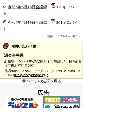
令和5年6月16日会議録
（
120キロバイ
ト）
令和5年4月19日会議録
（
301キロバイ
ト）
掲載日：2024年5月15日
お問い合わせ先
議会事務局
所在地/〒683-8686 鳥取県米子市加茂町1丁目1番地
（市役所本庁舎5階）
電話/0859-23-5522 ファクシミリ/0859-35-6464 Eメ
ール/
gikai@city.yonago.lg.jp
ページの先頭へ戻る
広告