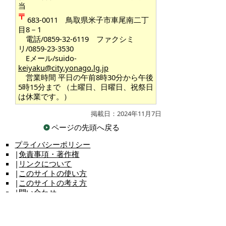
当
683-0011 鳥取県米子市車尾南二丁
目8－1
電話/0859-32-6119 ファクシミ
リ/0859-23-3530
Eメール/suido-
keiyaku@city.yonago.lg.jp
営業時間 平日の午前8時30分から午後
5時15分まで （土曜日、日曜日、祝祭日
は休業です。）
掲載日：2024年11月7日
ページの先頭へ戻る
プライバシーポリシー
|
免責事項・著作権
|
リンクについて
|
このサイトの使い方
|
このサイトの考え方
|
問い合わせ
米子市上下水道局（水道事業）
〒683-0008 鳥取県米子市車尾南二丁目8番1号