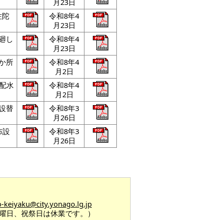
月23日
佐陀
令和8年4
月23日
廻し
令和8年4
月23日
か所
令和8年4
月2日
う配水
令和8年4
月2日
設替
令和8年3
月26日
布設
令和8年3
月26日
o-keiyaku@city.yonago.lg.jp
日曜日、祝祭日は休業です。）