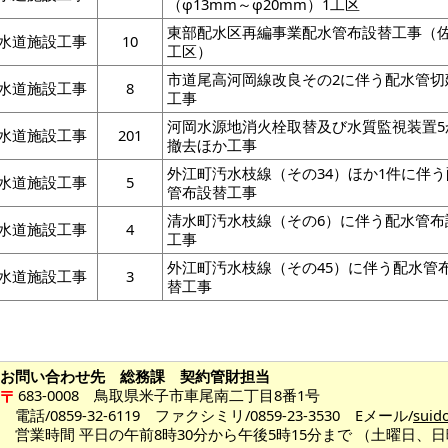
（φ13mm～φ20mm）1工区
東部配水区再編事業配水管布設替工事（
水道施設工事
10
工区）
市道尾高河岡線改良その2に伴う配水管切
水道施設工事
8
工事
河岡水源地消火栓取替及び水質監視装置5
水道施設工事
201
撤去ほか工事
外江町汚水枝線（その34）ほか1件に伴
水道施設工事
5
管布設替工事
清水町汚水枝線（その6）に伴う配水管布
水道施設工事
4
工事
外江町汚水枝線（その45）に伴う配水管
水道施設工事
3
替工事
お問い合わせ先 総務課 契約管財担当
683-0008 鳥取県米子市車尾南二丁目8番1号
電話/0859-32-6119 ファクシミリ/0859-23-3530 Eメール/
suid
営業時間 平日の午前8時30分から午後5時15分まで （土曜日、