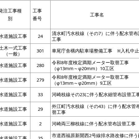
発注工事種
工事
工事名
別
番号
清水町汚水枝線（その7）に伴う配水管布
水道施設工事
24
工事
土木一式工事
301
車尾庁舎構内駐車場整備工事 ※入札中
（一般）
令和8年度検定満期メーター取替工事
水道施設工事
280
（φ13mm～φ20mm）10工区
令和8年度検定満期メーター取替工事
水道施設工事
279
（φ13mm～φ20mm）9工区
水道施設工事
33
河崎枝線その23に伴う配水細管布設替工
外江町汚水枝線（その43）に伴う配水管
水道施設工事
29
替工事
水道施設工事
2
河崎両三柳枝線に伴う配水管布設替工事
市道西福原新開西2号線排水路改修に伴う
水道施設工事
25