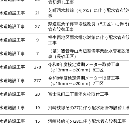
管切廻し工事
芝町汚水枝線（その5）に伴う配水管布設
水道施設工事
21
事
県道渡余子停車場線改良（5工区）に伴う
水道施設工事
27
管布設替工事
福生西地区雨水排水対策に伴う配水管布
水道施設工事
9
工事
（基）観音寺山周辺整備事業配水管布設
水道施設工事
7
事（長砂工区）
令和8年度検定満期メーター取替工事
水道施設工事
278
（φ13mm～φ20mm）8工区
令和8年度検定満期メーター取替工事
水道施設工事
277
（φ13mm～φ20mm）7工区
水道施設工事
20
冨士見町二丁目消火栓取付工事
水道施設工事
19
河崎枝線その27に伴う配水細管布設替工
水道施設工事
15
河崎枝線その28に伴う配水管布設替工事