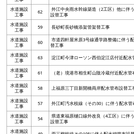
水道施設
外江中央雨水幹線築造（2工区）他に伴
62
工事
設替工事
水道施設
59
長砂町長砂橋添架管架替工事
工事
水道施設
市道四軒屋米原3号線通学路整備に伴う
60
工事
替工事
水道施設
63
淀江町今津ローソン西伯淀江店付近配水
工事
水道施設
61
（老）境港市相生町山陰冷蔵付近配水管
工事
水道施設
58
上福原三丁目新開橋両岸配水管布設替工
工事
水道施設
57
外江町汚水枝線（その30）に伴う配水管
工事
水道施設
県道東福原樋口線外改良（4工区）に伴
54
工事
設替工事
水道施設
49
両三柳枝線その105に伴う配水細管布設