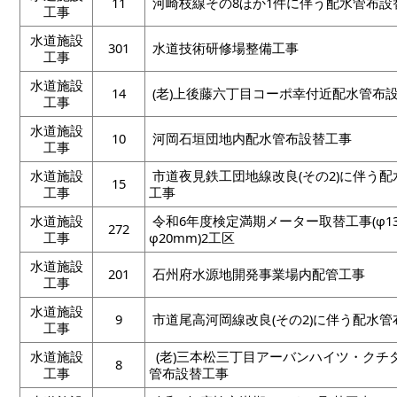
11
河崎枝線その8ほか1件に伴う配水管布設
工事
水道施設
301
水道技術研修場整備工事
工事
水道施設
14
(老)上後藤六丁目コーポ幸付近配水管布
工事
水道施設
10
河岡石垣団地内配水管布設替工事
工事
水道施設
市道夜見鉄工団地線改良(その2)に伴う
15
工事
工事
水道施設
令和6年度検定満期メーター取替工事(φ1
272
工事
φ20mm)2工区
水道施設
201
石州府水源地開発事業場内配管工事
工事
水道施設
9
市道尾高河岡線改良(その2)に伴う配水
工事
水道施設
(老)三本松三丁目アーバンハイツ・クチ
8
工事
管布設替工事