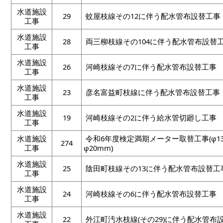
水道施設
29
蚊屋枝線その12に伴う配水管布設替工事
工事
水道施設
28
両三柳枝線その104に伴う配水管布設替
工事
水道施設
26
河崎枝線その7に伴う配水管布設替工事
工事
水道施設
23
彦名富益町枝線に伴う配水管布設替工事
工事
水道施設
19
河崎枝線その2に伴う給水管切廻し工事
工事
水道施設
令和6年度検定満期メーター取替工事(φ1
274
工事
φ20mm)
水道施設
25
陰田町枝線その13に伴う配水管布設替工
工事
水道施設
24
河崎枝線その6に伴う配水管布設替工事
工事
水道施設
22
外江町汚水枝線(その29)に伴う配水管布