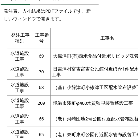
発注表、入札結果はPDFファイルです。新
しいウィンドウで開きます。
発注工事
工事番
工事名
種別
号
水道施設
69
大篠津町(有)西米食品付近ポリピッグ洗
工事
水道施設
日吉津村富吉富吉公民館付近ほか1件配
70
工事
工事
水道施設
68
（基）小篠津町小篠津工区配水管布設替
工事
水道施設
209
境港市湊町φ400水質監視装置移設工事
工事
水道施設
66
（老）河崎団地2号公園付近配水管布設
工事
水道施設
65
（老）東町東町公園付近配水管布設替工
工事