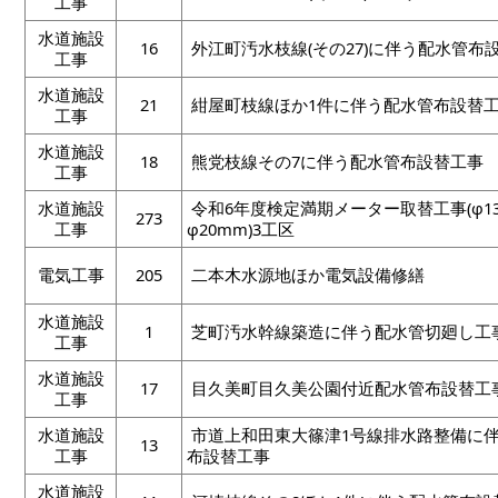
工事
水道施設
16
外江町汚水枝線(その27)に伴う配水管布
工事
水道施設
21
紺屋町枝線ほか1件に伴う配水管布設替
工事
水道施設
18
熊党枝線その7に伴う配水管布設替工事
工事
水道施設
令和6年度検定満期メーター取替工事(φ1
273
工事
φ20mm)3工区
電気工事
205
二本木水源地ほか電気設備修繕
水道施設
1
芝町汚水幹線築造に伴う配水管切廻し工
工事
水道施設
17
目久美町目久美公園付近配水管布設替工
工事
水道施設
市道上和田東大篠津1号線排水路整備に
13
工事
布設替工事
水道施設