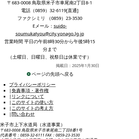
〒683-0008 鳥取県米子市車尾南2丁目8-1
電話（0859）32-6119[直通]
ファクシミリ （0859）23-3530
Eメール：
suido-
soumukatyou@city.yonago.lg.jp
営業時間 平日の午前8時30分から午後5時15
分まで
（土曜日、日曜日、祝祭日は休業です）
掲載日：2025年1月30日
ページの先頭へ戻る
プライバシーポリシー
|
免責事項・著作権
|
リンクについて
|
このサイトの使い方
|
このサイトの考え方
|
問い合わせ
米子市上下水道局（水道事業）
〒683-0008 鳥取県米子市車尾南二丁目8番1号
代表番号：0859-32-6111 FAX：0859-23-3530