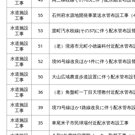
工事
水道施設
55
石州府水源地開発事業送水管布設工事（
工事
水道施設
53
渡町汚水枝線(その37)に伴う配水管布設
工事
水道施設
51
（老）境港市元町小徳歯科付近配水管布
工事
水道施設
52
境95号線改良ほか1件に伴う配水管布設
工事
水道施設
50
大山広域農道歩道設置に伴う配水管布設
工事
水道施設
36
（老）角盤町一丁目天理教付近配水管布
工事
水道施設
39
境73号線ほか1路線改良に伴う配水管布
工事
水道施設
35
車尾米子市民球場付近配水管布設工事
工事