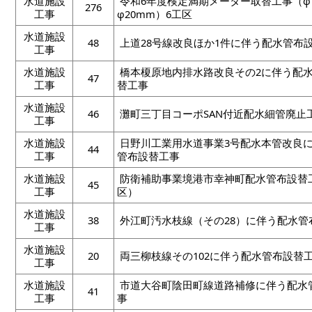
水道施設
令和6年度検定満期メーター取替工事（φ
276
工事
φ20mm）6工区
水道施設
48
上道28号線改良ほか1件に伴う配水管布
工事
水道施設
橋本榎原地内排水路改良その2に伴う配
47
工事
替工事
水道施設
46
灘町三丁目コーポSAN付近配水細管廃止
工事
水道施設
日野川工業用水道事業3号配水本管改良
44
工事
管布設替工事
水道施設
防衛補助事業境港市幸神町配水管布設替
45
工事
区）
水道施設
38
外江町汚水枝線（その28）に伴う配水管
工事
水道施設
20
両三柳枝線その102に伴う配水管布設替
工事
水道施設
市道大谷町陰田町線道路補修に伴う配水
41
工事
事