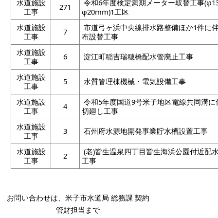
水道施設
令和6年度検定満期メーター取替工事(φ1
271
工事
φ20mm)1工区
水道施設
市道弓ヶ浜中央線排水路整備ほか1件に
7
工事
布設替工事
水道施設
6
淀江町稲吉瑞穂橋配水管廃止工事
工事
水道施設
5
水質管理棟機械・電気設備工事
工事
水道施設
令和5年度国道9号米子地区電線共同溝に
4
工事
切廻し工事
水道施設
3
石州府水源地開発事業貯水槽設置工事
工事
水道施設
(老)皆生温泉四丁目皆生海浜公園付近配
2
工事
工事
お問い合わせは、米子市水道局 総務課 契約
管財担当まで