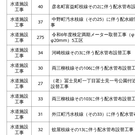
水道施設
40
彦名町富益町枝線その2に伴う配水管布
工事
水道施設
中野町汚水枝線（その25）に伴う配水細
37
工事
事
水道施設
令和6年度検定満期メーター取替工事（φ
275
工事
φ20mm）5工区
水道施設
34
河崎枝線その3に伴う配水管布設替工事
工事
水道施設
30
両三柳枝線その106に伴う配水管布設替
工事
水道施設
（老）冨士見町一丁目冨士見一号公園付
27
工事
設替工事
水道施設
33
両三柳枝線その103に伴う配水管布設替
工事
水道施設
31
外江町汚水枝線（その33）に伴う配水管
工事
水道施設
32
蚊屋枝線その13に伴う配水管布設替工事
工事