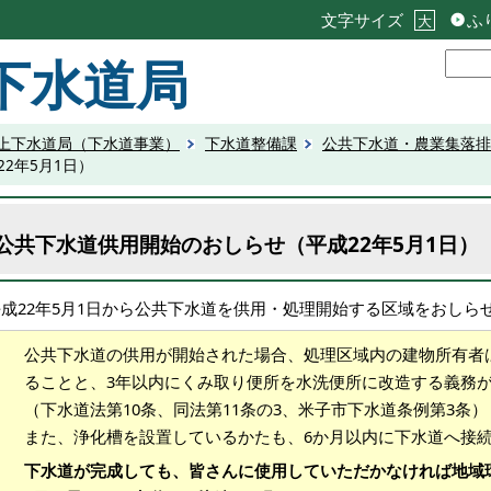
文字サイズ
ふ
大
下水道局
上下水道局（下水道事業）
下水道整備課
公共下水道・農業集落排
2年5月1日）
公共下水道供用開始のおしらせ（平成22年5月1日）
平成22年5月1日から公共下水道を供用・処理開始する区域をおしら
公共下水道の供用が開始された場合、処理区域内の建物所有者
ることと、3年以内にくみ取り便所を水洗便所に改造する義務
（下水道法第10条、同法第11条の3、米子市下水道条例第3条）
また、浄化槽を設置しているかたも、6か月以内に下水道へ接
下水道が完成しても、皆さんに使用していただかなければ地域