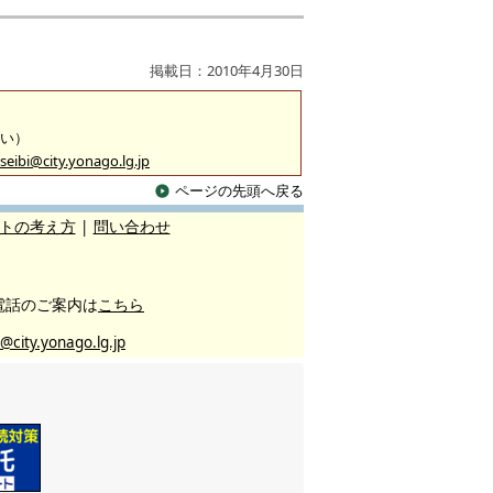
掲載日：2010年4月30日
沿い）
seibi@city.yonago.lg.jp
ページの先頭へ戻る
トの考え方
|
問い合わせ
電話のご案内は
こちら
@city.yonago.lg.jp