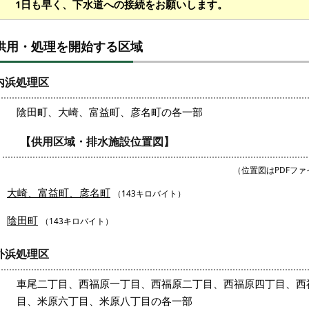
1日も早く、下水道への接続をお願いします。
供用・処理を開始する区域
内浜処理区
陰田町、大崎、富益町、彦名町の各一部
【供用区域・排水施設位置図】
（位置図はPDFフ
大崎、富益町、彦名町
（143キロバイト）
陰田町
（143キロバイト）
外浜処理区
車尾二丁目、西福原一丁目、西福原二丁目、西福原四丁目、西
目、米原六丁目、米原八丁目の各一部