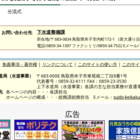
分流式
下水道整備課
お問い合わせ先
所在地/〒683-0834 鳥取県米子市内町172-1 （医大通り
電話/0859-34-1397 ファクシミリ/0859-34-7522 Eメール/
|
免責事項・著作権
|
リンクについて
|
このサイトの使い方
|
このサイ
道局（水道事業）
〒683-0008 鳥取県米子市車尾南二丁目8番1号
代表番号：0859-32-6111 FAX：0859-23-3530
上下水道局（水道事業）各課の主な担当業務や直通
先
各ページの内容・・・各課担当
ホームページの構成・・・総務課総務担当 Eメール：
suido-keikaku
広告