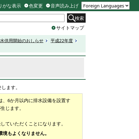
りがな表示
色変更
音声読み上げ
検索
サイトマップ
水供用開始のおしらせ
平成22年度
せします。
は、6か月以内に排水設備を設置す
が生じます。
続していただくことになります。
環境もよくなりません。