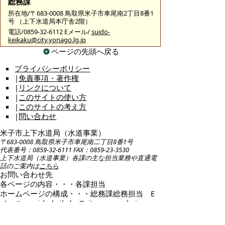
総務課
所在地/〒683-0008 鳥取県米子市車尾南2丁目8番1
号 （上下水道局本庁舎2階）
電話/0859-32-6112 Eメール/
suido-
keikaku@city.yonago.lg.jp
ページの先頭へ戻る
プライバシーポリシー
|
免責事項・著作権
|
リンクについて
|
このサイトの使い方
|
このサイトの考え方
|
問い合わせ
米子市上下水道局（水道事業）
〒683-0008 鳥取県米子市車尾南二丁目8番1号
代表番号：0859-32-6111 FAX：0859-23-3530
上下水道局（水道事業）各課の主な担当業務や直通電
話のご案内は
こちら
お問い合わせ先
各ページの内容・・・各課担当
ホームページの構成・・・総務課総務担当 E
メール：
suido-keikaku@city.yonago.lg.jp