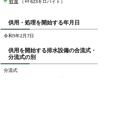
蚊屋
（
623キロバイト）
供用・処理を開始する年月日
令和5年2月7日
供用を開始する排水設備の合流式・
分流式の別
分流式
掲載日：2023年2月7日
お問い合わせ先
下水道整備課
所在地/〒683-0834 鳥取県米子市内町172-1 （医大
通り沿い）
電話/0859-34-1397 ファクシミリ/0859-34-7522 Eメ
ール/
seibi@city.yonago.lg.jp
ページの先頭へ戻る