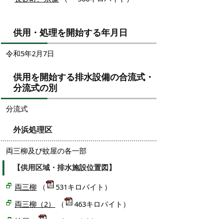
供用・処理を開始する年月日
令和5年2月7日
供用を開始する排水設備の合流式・
分流式の別
分流式
外浜処理区
両三柳及び蚊屋の各一部
【供用区域・排水施設位置図】
両三柳
（
531キロバイト）
両三柳（2）
（
463キロバイト）