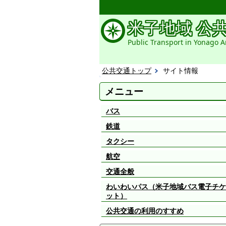
米子地域 公
Public Transport in Yonago A
公共交通トップ
サイト情報
メニュー
バス
鉄道
タクシー
航空
交通全般
わいわいパス（米子地域バス電子チケ
ット）
公共交通の利用のすすめ