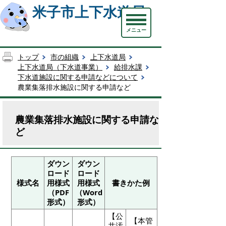
米子市上下水道局
メニュー
トップ
市の組織
上下水道局
上下水道局（下水道事業）
給排水課
下水道施設に関する申請などについて
農業集落排水施設に関する申請など
農業集落排水施設に関する申請な
ど
ダウン
ダウン
ロード
ロード
様式名
用様式
用様式
書きかた例
（PDF
（Word
形式）
形式）
【公
【本管
共汚