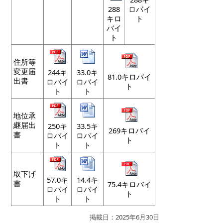
288
ロバイ
キロ
ト
バイ
ト
住所等
変更届
244キ
33.0キ
81.0キロバイ
出書
ロバイ
ロバイ
ト
ト
ト
地位承
継届出
250キ
33.5キ
269キロバイ
書
ロバイ
ロバイ
ト
ト
ト
取下げ
57.0キ
14.4キ
書
75.4キロバイ
ロバイ
ロバイ
ト
ト
ト
掲載日：2025年6月30日