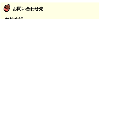
お問い合わせ先
給排水課
所在地/〒683-0008 鳥取県米子市車尾南二丁目8-1
（上下水道局本庁舎1階）
電話/0859-34-1370 ファクシミリ/0859-34-7515 Eメ
ール/
suido-kyuhaisui@city.yonago.lg.jp
ページの先頭へ戻る
プライバシーポリシー
|
免責事項・著作権
|
リンクについて
|
このサイトの使い方
|
このサイトの考え方
|
問い合わせ
米子市上下水道局（水道事業）
〒683-0008 鳥取県米子市車尾南二丁目8番1号
代表番号：0859-32-6111 FAX：0859-23-3530
上下水道局（水道事業）各課の主な担当業務や直通電
話のご案内は
こちら
お問い合わせ先
各ページの内容・・・各課担当
ホームページの構成・・・総務課総務担当 E