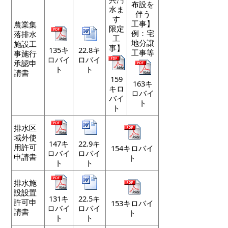
布設を
水ま
伴う
す
工事】
農業集
限定
例：宅
落排水
工
地分譲
施設工
事】
135キ
22.8キ
工事等
事施行
ロバイ
ロバイ
承認申
ト
ト
請書
159
163キ
キロ
ロバイ
バイ
ト
ト
排水区
域外使
147キ
22.9キ
用許可
154キロバイ
ロバイ
ロバイ
申請書
ト
ト
ト
排水施
設設置
131キ
22.5キ
許可申
153キロバイ
ロバイ
ロバイ
請書
ト
ト
ト