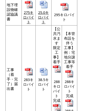
地下埋
設物確
275キ
25.0キ
認協議
295キロバイ
ロバイ
ロバイ
書
ト
ト
ト
【公
共汚
【本管
水ま
布設を
す
伴う
限定
工事】
工
例：宅
事】
地分譲
着手
工事等
着手
工事
（着
手・完
283キ
38.5キ
288
288キ
了）届
ロバイ
ロバイ
キロ
ロバイ
出書
ト
ト
バイ
ト
ト
完成
完成
288キ