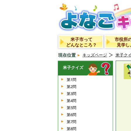
米子市って
市役所
どんなところ？
見学し
現在位置
キッズページ
米子ク
米子クイズ
第1問
第2問
第3問
第4問
第5問
第6問
第7問
第8問