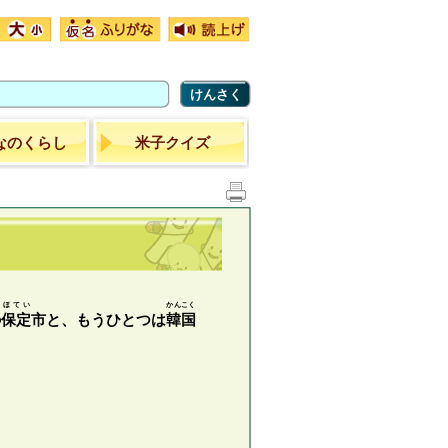
けんさく
なのくらし
米子クイズ
ほてい
かんこく
の
保定
市と、もうひとつは
韓国