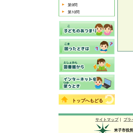
第9問
第10問
トップへもどる
サイトマップ
|
プラ
米子市役