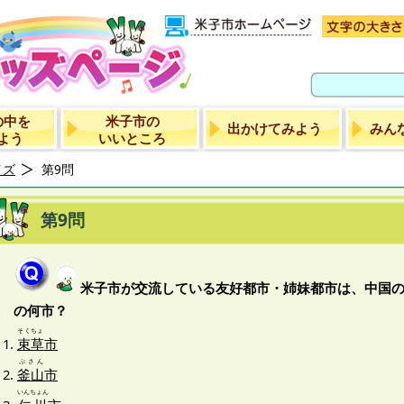
の中を
米子市の
出かけてみよう
みん
よう
いいところ
イズ
第9問
第9問
米子市が交流している友好都市・姉妹都市は、中国
の何市？
そくちょ
束草
市
ぷさん
釜山
市
いんちょん