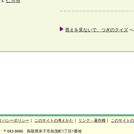
仁川
市
答えを見ないで、つぎのクイズ
へ
イバシーポリシー
|
このサイトの考えかた
|
リンク・著作権
|
このサイトの
所
〒683-8686 鳥取県米子市加茂町1丁目1番地