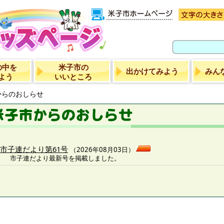
の中を
米子市の
出かけてみよう
みん
よう
いいところ
からのおしらせ
市子連だより第61号
（2026年08月03日）
市子連だより最新号を掲載しました。