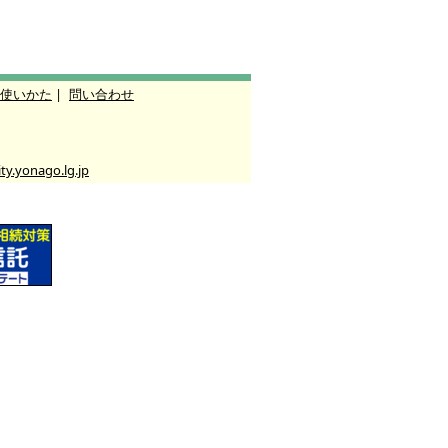
使いかた
|
問い合わせ
y.yonago.lg.jp