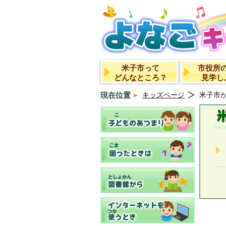
米子市って
市役所
どんなところ？
見学し
現在位置
キッズページ
米子市