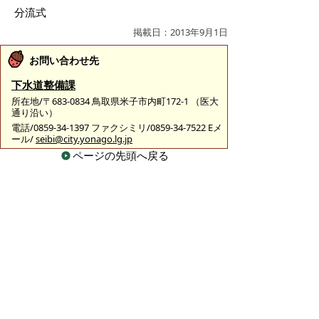
分流式
掲載日：2013年9月1日
お問い合わせ先
下水道整備課
所在地/〒683-0834 鳥取県米子市内町172-1 （医大
通り沿い）
電話/0859-34-1397 ファクシミリ/0859-34-7522 Eメ
ール/
seibi@city.yonago.lg.jp
ページの先頭へ戻る
プライバシーポリシー
|
免責事項・著作権
|
リンクについて
|
このサイトの使い方
|
このサイトの考え方
|
問い合わせ
米子市上下水道局（水道事業）
〒683-0008 鳥取県米子市車尾南二丁目8番1号
代表番号：0859-32-6111 FAX：0859-23-3530
上下水道局（水道事業）各課の主な担当業務や直通電
話のご案内は
こちら