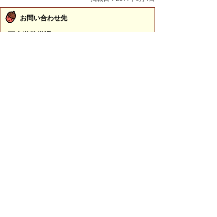
お問い合わせ先
下水道整備課
所在地/〒683-0834 鳥取県米子市内町172-1 （医大
通り沿い）
電話/0859-34-1397 ファクシミリ/0859-34-7522 Eメ
ール/
seibi@city.yonago.lg.jp
ページの先頭へ戻る
プライバシーポリシー
|
免責事項・著作権
|
リンクについて
|
このサイトの使い方
|
このサイトの考え方
|
問い合わせ
米子市上下水道局（水道事業）
〒683-0008 鳥取県米子市車尾南二丁目8番1号
代表番号：0859-32-6111 FAX：0859-23-3530
上下水道局（水道事業）各課の主な担当業務や直通電
話のご案内は
こちら
お問い合わせ先
各ページの内容・・・各課担当