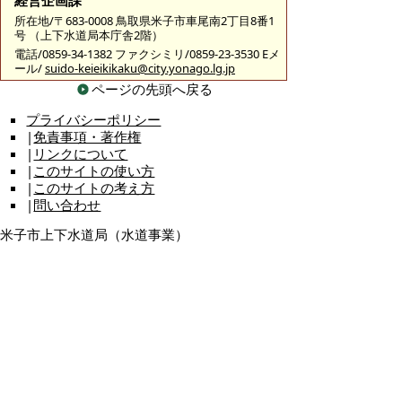
経営企画課
所在地/〒683-0008 鳥取県米子市車尾南2丁目8番1
号 （上下水道局本庁舎2階）
電話/0859-34-1382 ファクシミリ/0859-23-3530 Eメ
ール/
suido-keieikikaku@city.yonago.lg.jp
ページの先頭へ戻る
プライバシーポリシー
|
免責事項・著作権
|
リンクについて
|
このサイトの使い方
|
このサイトの考え方
|
問い合わせ
米子市上下水道局（水道事業）
〒683-0008 鳥取県米子市車尾南二丁目8番1号
代表番号：0859-32-6111 FAX：0859-23-3530
上下水道局（水道事業）各課の主な担当業務や直通電
話のご案内は
こちら
お問い合わせ先
各ページの内容・・・各課担当
ホームページの構成・・・総務課総務担当 E
メール：
suido-keikaku@city.yonago.lg.jp