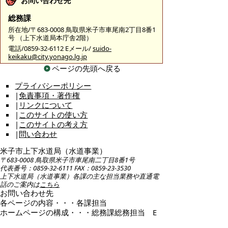
お問い合わせ先
総務課
所在地/〒683-0008 鳥取県米子市車尾南2丁目8番1
号 （上下水道局本庁舎2階）
電話/0859-32-6112 Eメール/
suido-
keikaku@city.yonago.lg.jp
ページの先頭へ戻る
プライバシーポリシー
|
免責事項・著作権
|
リンクについて
|
このサイトの使い方
|
このサイトの考え方
|
問い合わせ
米子市上下水道局（水道事業）
〒683-0008 鳥取県米子市車尾南二丁目8番1号
代表番号：0859-32-6111 FAX：0859-23-3530
上下水道局（水道事業）各課の主な担当業務や直通電
話のご案内は
こちら
お問い合わせ先
各ページの内容・・・各課担当
ホームページの構成・・・総務課総務担当 E
メール：
suido-keikaku@city.yonago.lg.jp