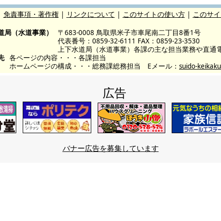
|
免責事項・著作権
|
リンクについて
|
このサイトの使い方
|
このサイ
道局（水道事業）
〒683-0008 鳥取県米子市車尾南二丁目8番1号
代表番号：0859-32-6111 FAX：0859-23-3530
上下水道局（水道事業）各課の主な担当業務や直通
先
各ページの内容・・・各課担当
ホームページの構成・・・総務課総務担当 Eメール：
suido-keikaku
広告
バナー広告を募集しています