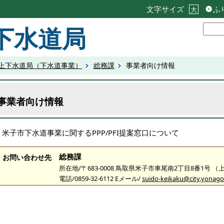
文字サイズ
ふ
大
下水道局
上下水道局（下水道事業）
総務課
事業者向け情報
事業者向け情報
米子市下水道事業に関するPPP/PFI提案窓口について
総務課
お問い合わせ先
所在地/〒683-0008 鳥取県米子市車尾南2丁目8番1号 
電話/0859-32-6112 Eメール/
suido-keikaku@city.yonago.