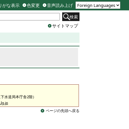
りがな表示
色変更
音声読み上げ
検索
サイトマップ
（上下水道局本庁舎2階）
lg.jp
ページの先頭へ戻る