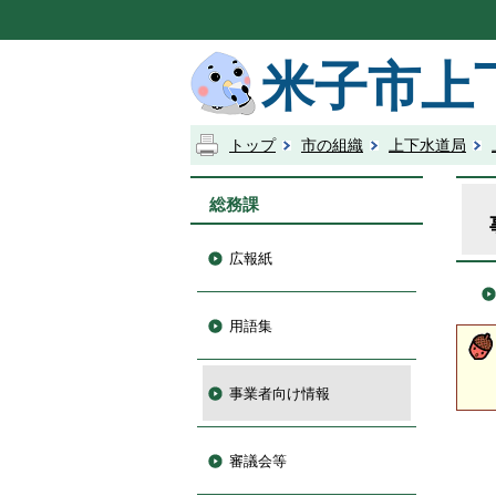
米子市上
トップ
市の組織
上下水道局
総務課
広報紙
用語集
事業者向け情報
審議会等