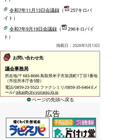
令和7年11月13日会議録
（
257キロバ
イト）
令和7年9月19日会議録
（
296キロバイ
ト）
掲載日：2026年5月13日
お問い合わせ先
議会事務局
所在地/〒683-8686 鳥取県米子市加茂町1丁目1番地
（市役所本庁舎5階）
電話/0859-23-5522 ファクシミリ/0859-35-6464 Eメ
ール/
gikai@city.yonago.lg.jp
ページの先頭へ戻る
広告