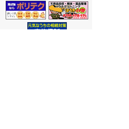
バナー広告を募集しています
サイトマップ
プライバシーポリシー
このサイトの考えかた
リンク・著作権
このサイトの使いかた
問い合わせ
米子市役所
〒683-8686 鳥取県米子市加
茂町一丁目1番地
代表番号：0859-22-7111
市
役所庁舎案内
開庁時間：
平日午前9時から
午後5時まで
（祝日、年末年