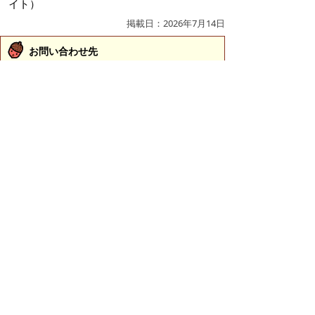
イト）
掲載日：2026年7月14日
お問い合わせ先
議会事務局
所在地/〒683-8686 鳥取県米子市加茂町1丁目1番地
（市役所本庁舎5階）
電話/0859-23-5522 ファクシミリ/0859-35-6464 Eメ
ール/
gikai@city.yonago.lg.jp
ページの先頭へ戻る
広告