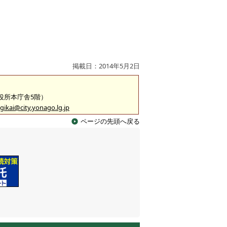
掲載日：2014年5月2日
市役所本庁舎5階）
gikai@city.yonago.lg.jp
ページの先頭へ戻る