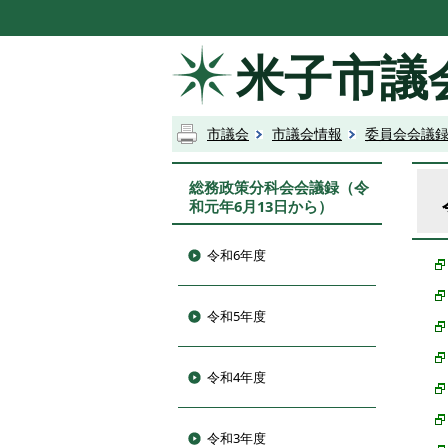
米子市議
市議会
市議会情報
委員会会議
総務政策分科会会議録（令
和元年6月13日から）
令和6年度
令和5年度
令和4年度
令和3年度