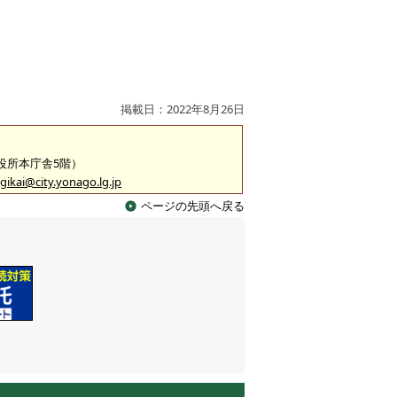
掲載日：2022年8月26日
市役所本庁舎5階）
gikai@city.yonago.lg.jp
ページの先頭へ戻る