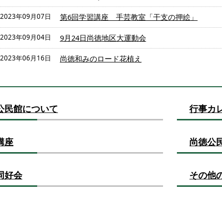
2023年09月07日
第6回学習講座 手芸教室「干支の押絵」
2023年09月04日
9月24日尚徳地区大運動会
2023年06月16日
尚徳和みのロード花植え
公民館について
行事カ
講座
尚徳公
同好会
その他