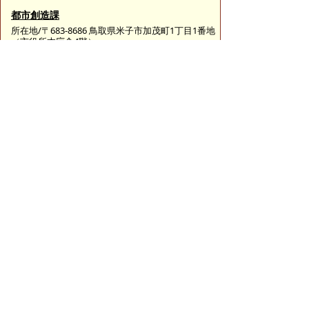
都市創造課
所在地/〒683-8686 鳥取県米子市加茂町1丁目1番地
（市役所本庁舎4階）
都市計画に関すること
電話番号/0859-23-5292
FAX/0859-23-5392
都市政策に関すること
電話番号/0859-23-5353
FAX/0859-23-5392
E-mail/
toshisouzou@city.yonago.lg.jp
ページの先頭へ戻る
広告